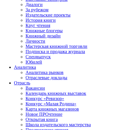
Диалоги
За рубежом
Издательские проекты
История книги
Круг чтения
Книжные блогеры
Книжный дизайн
Личности
Мастерская книжной торговли
Подписка и продажа журнала
Спецвыпуск
Юбилей
Аналитика
Аналитика рынков
Отраслевые доклады
Отрасль
Вакансии
Календарь книжных выставок
Конкурс «Ревизор»
Конкурс «Малая Родина»
Карта книжных магазинов
Новое ПРОчтение
Открытая книга
Школа издательского мастерства
Продвижение чтения