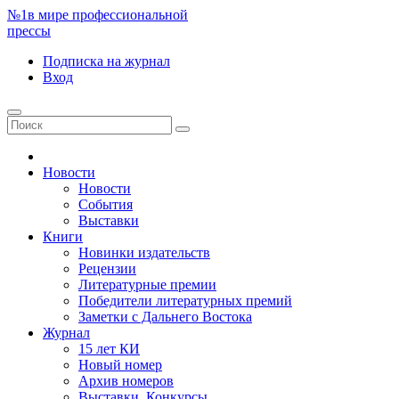
№1
в мире профессиональной
прессы
Подписка
на журнал
Вход
Новости
Новости
События
Выставки
Книги
Новинки издательств
Рецензии
Литературные премии
Победители литературных премий
Заметки с Дальнего Востока
Журнал
15 лет КИ
Новый номер
Архив номеров
Выставки. Конкурсы