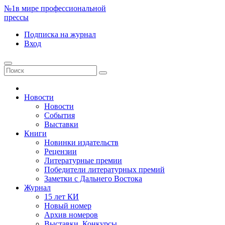
№1
в мире профессиональной
прессы
Подписка
на журнал
Вход
Новости
Новости
События
Выставки
Книги
Новинки издательств
Рецензии
Литературные премии
Победители литературных премий
Заметки с Дальнего Востока
Журнал
15 лет КИ
Новый номер
Архив номеров
Выставки. Конкурсы