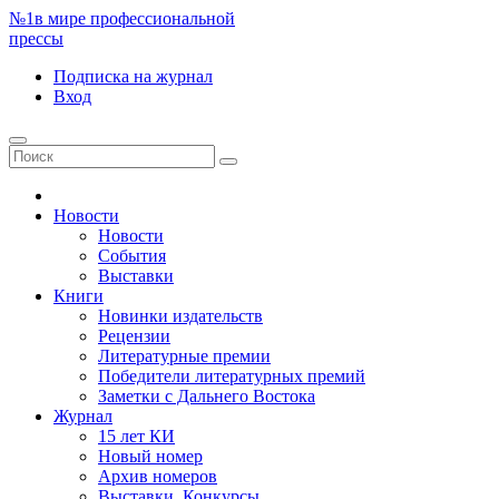
№1
в мире профессиональной
прессы
Подписка
на журнал
Вход
Новости
Новости
События
Выставки
Книги
Новинки издательств
Рецензии
Литературные премии
Победители литературных премий
Заметки с Дальнего Востока
Журнал
15 лет КИ
Новый номер
Архив номеров
Выставки. Конкурсы