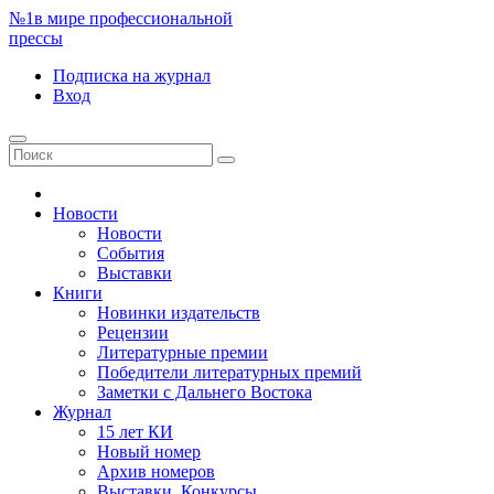
№1
в мире профессиональной
прессы
Подписка
на журнал
Вход
Новости
Новости
События
Выставки
Книги
Новинки издательств
Рецензии
Литературные премии
Победители литературных премий
Заметки с Дальнего Востока
Журнал
15 лет КИ
Новый номер
Архив номеров
Выставки. Конкурсы