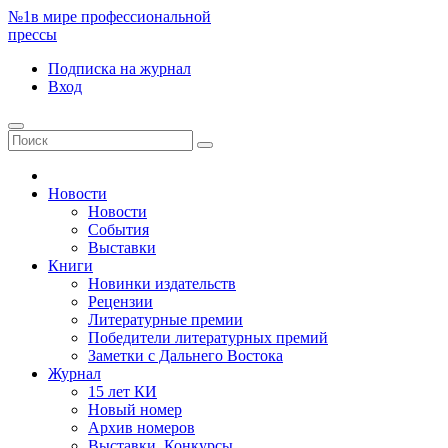
№1
в мире профессиональной
прессы
Подписка
на журнал
Вход
Новости
Новости
События
Выставки
Книги
Новинки издательств
Рецензии
Литературные премии
Победители литературных премий
Заметки с Дальнего Востока
Журнал
15 лет КИ
Новый номер
Архив номеров
Выставки. Конкурсы