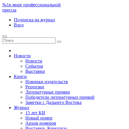
№1
в мире профессиональной
прессы
Подписка
на журнал
Вход
Новости
Новости
События
Выставки
Книги
Новинки издательств
Рецензии
Литературные премии
Победители литературных премий
Заметки с Дальнего Востока
Журнал
15 лет КИ
Новый номер
Архив номеров
Выставки. Конкурсы