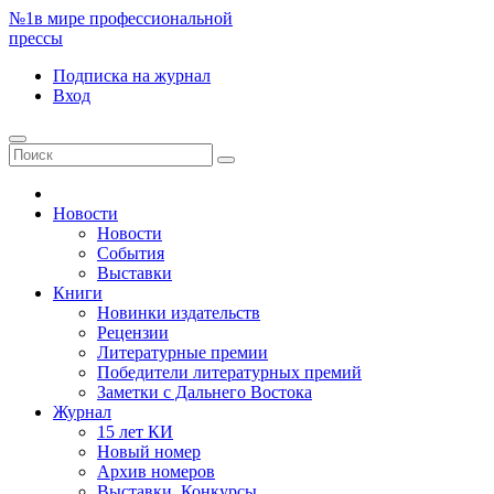
№1
в мире профессиональной
прессы
Подписка
на журнал
Вход
Новости
Новости
События
Выставки
Книги
Новинки издательств
Рецензии
Литературные премии
Победители литературных премий
Заметки с Дальнего Востока
Журнал
15 лет КИ
Новый номер
Архив номеров
Выставки. Конкурсы