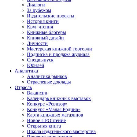
Диалоги
За рубежом
Издательские проекты
История книги
Круг чтения
Книжные блогеры
Книжный дизайн
Личности
Мастерская книжной торговли
Подписка и продажа журнала
Спецвыпуск
Юбилей
Аналитика
Аналитика рынков
Отраслевые доклады
Отрасль
Вакансии
Календарь книжных выставок
Конкурс «Ревизор»
Конкурс «Малая Родина»
Карта книжных магазинов
Новое ПРОчтение
Открытая книга
Школа издательского мастерства
Продвижение чтения