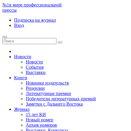
№1
в мире профессиональной
прессы
Подписка
на журнал
Вход
Новости
Новости
События
Выставки
Книги
Новинки издательств
Рецензии
Литературные премии
Победители литературных премий
Заметки с Дальнего Востока
Журнал
15 лет КИ
Новый номер
Архив номеров
Выставки. Конкурсы