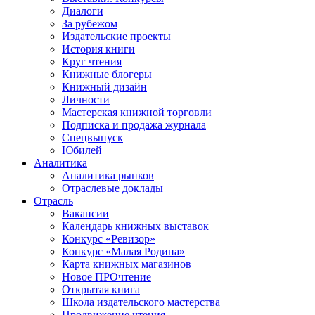
Диалоги
За рубежом
Издательские проекты
История книги
Круг чтения
Книжные блогеры
Книжный дизайн
Личности
Мастерская книжной торговли
Подписка и продажа журнала
Спецвыпуск
Юбилей
Аналитика
Аналитика рынков
Отраслевые доклады
Отрасль
Вакансии
Календарь книжных выставок
Конкурс «Ревизор»
Конкурс «Малая Родина»
Карта книжных магазинов
Новое ПРОчтение
Открытая книга
Школа издательского мастерства
Продвижение чтения