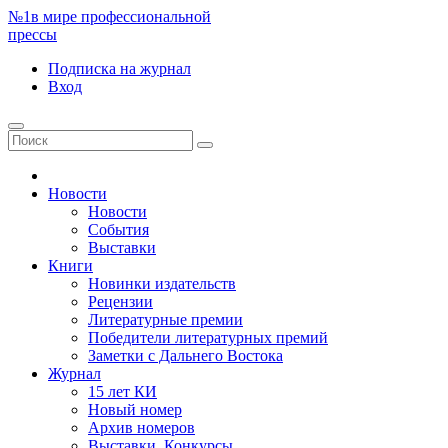
№1
в мире профессиональной
прессы
Подписка
на журнал
Вход
Новости
Новости
События
Выставки
Книги
Новинки издательств
Рецензии
Литературные премии
Победители литературных премий
Заметки с Дальнего Востока
Журнал
15 лет КИ
Новый номер
Архив номеров
Выставки. Конкурсы