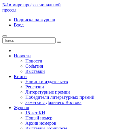
№1
в мире профессиональной
прессы
Подписка
на журнал
Вход
Новости
Новости
События
Выставки
Книги
Новинки издательств
Рецензии
Литературные премии
Победители литературных премий
Заметки с Дальнего Востока
Журнал
15 лет КИ
Новый номер
Архив номеров
Выставки. Конкурсы