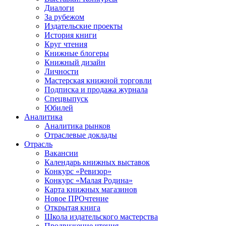
Диалоги
За рубежом
Издательские проекты
История книги
Круг чтения
Книжные блогеры
Книжный дизайн
Личности
Мастерская книжной торговли
Подписка и продажа журнала
Спецвыпуск
Юбилей
Аналитика
Аналитика рынков
Отраслевые доклады
Отрасль
Вакансии
Календарь книжных выставок
Конкурс «Ревизор»
Конкурс «Малая Родина»
Карта книжных магазинов
Новое ПРОчтение
Открытая книга
Школа издательского мастерства
Продвижение чтения