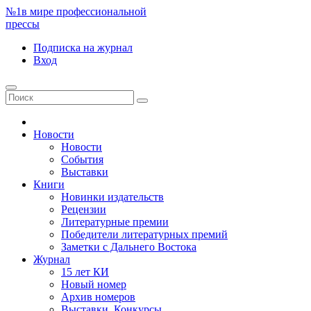
№1
в мире профессиональной
прессы
Подписка
на журнал
Вход
Новости
Новости
События
Выставки
Книги
Новинки издательств
Рецензии
Литературные премии
Победители литературных премий
Заметки с Дальнего Востока
Журнал
15 лет КИ
Новый номер
Архив номеров
Выставки. Конкурсы