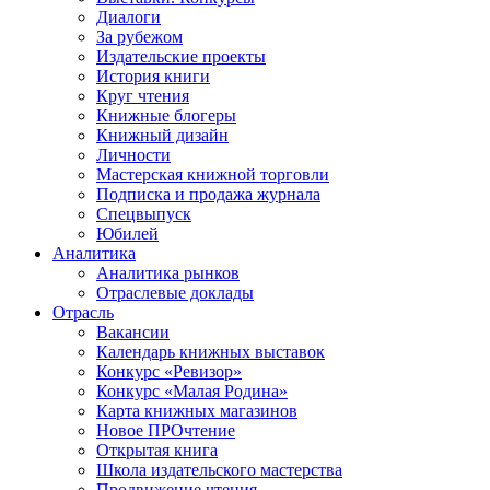
Диалоги
За рубежом
Издательские проекты
История книги
Круг чтения
Книжные блогеры
Книжный дизайн
Личности
Мастерская книжной торговли
Подписка и продажа журнала
Спецвыпуск
Юбилей
Аналитика
Аналитика рынков
Отраслевые доклады
Отрасль
Вакансии
Календарь книжных выставок
Конкурс «Ревизор»
Конкурс «Малая Родина»
Карта книжных магазинов
Новое ПРОчтение
Открытая книга
Школа издательского мастерства
Продвижение чтения