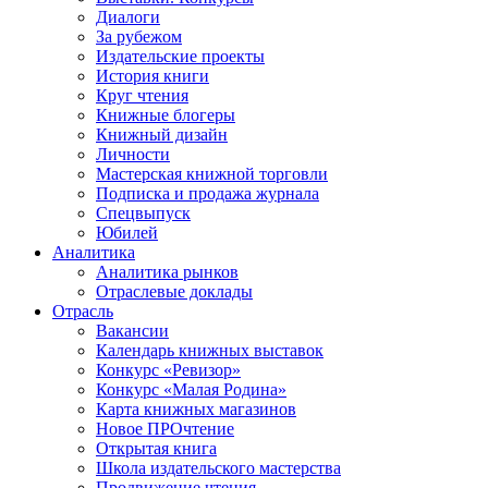
Диалоги
За рубежом
Издательские проекты
История книги
Круг чтения
Книжные блогеры
Книжный дизайн
Личности
Мастерская книжной торговли
Подписка и продажа журнала
Спецвыпуск
Юбилей
Аналитика
Аналитика рынков
Отраслевые доклады
Отрасль
Вакансии
Календарь книжных выставок
Конкурс «Ревизор»
Конкурс «Малая Родина»
Карта книжных магазинов
Новое ПРОчтение
Открытая книга
Школа издательского мастерства
Продвижение чтения