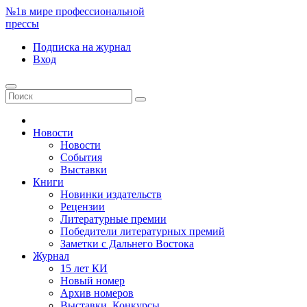
№1
в мире профессиональной
прессы
Подписка
на журнал
Вход
Новости
Новости
События
Выставки
Книги
Новинки издательств
Рецензии
Литературные премии
Победители литературных премий
Заметки с Дальнего Востока
Журнал
15 лет КИ
Новый номер
Архив номеров
Выставки. Конкурсы