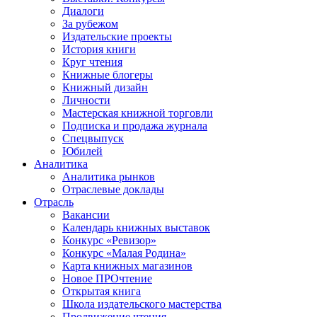
Диалоги
За рубежом
Издательские проекты
История книги
Круг чтения
Книжные блогеры
Книжный дизайн
Личности
Мастерская книжной торговли
Подписка и продажа журнала
Спецвыпуск
Юбилей
Аналитика
Аналитика рынков
Отраслевые доклады
Отрасль
Вакансии
Календарь книжных выставок
Конкурс «Ревизор»
Конкурс «Малая Родина»
Карта книжных магазинов
Новое ПРОчтение
Открытая книга
Школа издательского мастерства
Продвижение чтения