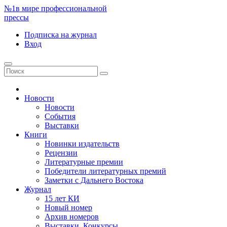
№1
в мире профессиональной
прессы
Подписка
на журнал
Вход
Новости
Новости
События
Выставки
Книги
Новинки издательств
Рецензии
Литературные премии
Победители литературных премий
Заметки с Дальнего Востока
Журнал
15 лет КИ
Новый номер
Архив номеров
Выставки. Конкурсы