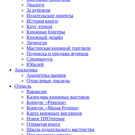
Диалоги
За рубежом
Издательские проекты
История книги
Круг чтения
Книжные блогеры
Книжный дизайн
Личности
Мастерская книжной торговли
Подписка и продажа журнала
Спецвыпуск
Юбилей
Аналитика
Аналитика рынков
Отраслевые доклады
Отрасль
Вакансии
Календарь книжных выставок
Конкурс «Ревизор»
Конкурс «Малая Родина»
Карта книжных магазинов
Новое ПРОчтение
Открытая книга
Школа издательского мастерства
Продвижение чтения