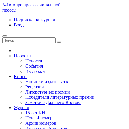
№1
в мире профессиональной
прессы
Подписка
на журнал
Вход
Новости
Новости
События
Выставки
Книги
Новинки издательств
Рецензии
Литературные премии
Победители литературных премий
Заметки с Дальнего Востока
Журнал
15 лет КИ
Новый номер
Архив номеров
Выставки. Конкурсы