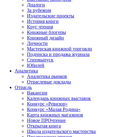
Диалоги
За рубежом
Издательские проекты
История книги
Круг чтения
Книжные блогеры
Книжный дизайн
Личности
Мастерская книжной торговли
Подписка и продажа журнала
Спецвыпуск
Юбилей
Аналитика
Аналитика рынков
Отраслевые доклады
Отрасль
Вакансии
Календарь книжных выставок
Конкурс «Ревизор»
Конкурс «Малая Родина»
Карта книжных магазинов
Новое ПРОчтение
Открытая книга
Школа издательского мастерства
Продвижение чтения