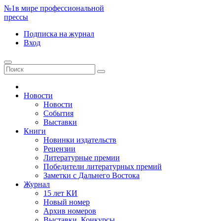
№1
в мире профессиональной
прессы
Подписка
на журнал
Вход
Новости
Новости
События
Выставки
Книги
Новинки издательств
Рецензии
Литературные премии
Победители литературных премий
Заметки с Дальнего Востока
Журнал
15 лет КИ
Новый номер
Архив номеров
Выставки. Конкурсы