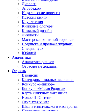
Диалоги
За рубежом
Издательские проекты
История книги
Круг чтения
Книжные блогеры
Книжный дизайн
Личности
Мастерская книжной торговли
Подписка и продажа журнала
Спецвыпуск
Юбилей
Аналитика
Аналитика рынков
Отраслевые доклады
Отрасль
Вакансии
Календарь книжных выставок
Конкурс «Ревизор»
Конкурс «Малая Родина»
Карта книжных магазинов
Новое ПРОчтение
Открытая книга
Школа издательского мастерства
Продвижение чтения