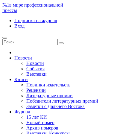
№1
в мире профессиональной
прессы
Подписка
на журнал
Вход
Новости
Новости
События
Выставки
Книги
Новинки издательств
Рецензии
Литературные премии
Победители литературных премий
Заметки с Дальнего Востока
Журнал
15 лет КИ
Новый номер
Архив номеров
Выставки. Конкурсы