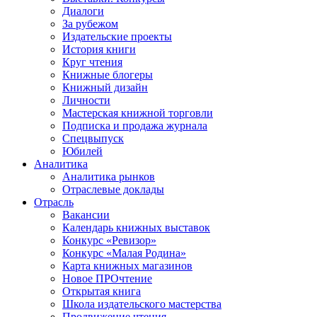
Диалоги
За рубежом
Издательские проекты
История книги
Круг чтения
Книжные блогеры
Книжный дизайн
Личности
Мастерская книжной торговли
Подписка и продажа журнала
Спецвыпуск
Юбилей
Аналитика
Аналитика рынков
Отраслевые доклады
Отрасль
Вакансии
Календарь книжных выставок
Конкурс «Ревизор»
Конкурс «Малая Родина»
Карта книжных магазинов
Новое ПРОчтение
Открытая книга
Школа издательского мастерства
Продвижение чтения