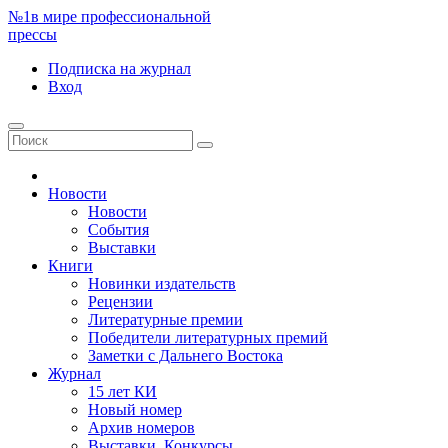
№1
в мире профессиональной
прессы
Подписка
на журнал
Вход
Новости
Новости
События
Выставки
Книги
Новинки издательств
Рецензии
Литературные премии
Победители литературных премий
Заметки с Дальнего Востока
Журнал
15 лет КИ
Новый номер
Архив номеров
Выставки. Конкурсы