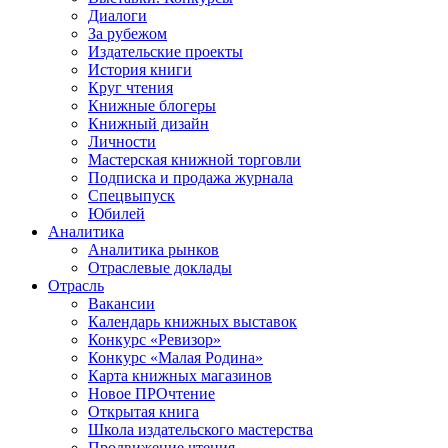
Диалоги
За рубежом
Издательские проекты
История книги
Круг чтения
Книжные блогеры
Книжный дизайн
Личности
Мастерская книжной торговли
Подписка и продажа журнала
Спецвыпуск
Юбилей
Аналитика
Аналитика рынков
Отраслевые доклады
Отрасль
Вакансии
Календарь книжных выставок
Конкурс «Ревизор»
Конкурс «Малая Родина»
Карта книжных магазинов
Новое ПРОчтение
Открытая книга
Школа издательского мастерства
Продвижение чтения