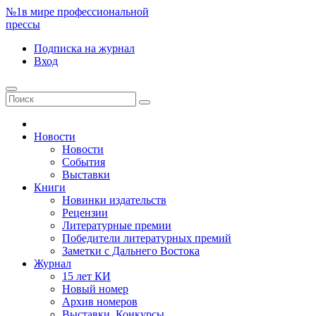
№1
в мире профессиональной
прессы
Подписка
на журнал
Вход
Новости
Новости
События
Выставки
Книги
Новинки издательств
Рецензии
Литературные премии
Победители литературных премий
Заметки с Дальнего Востока
Журнал
15 лет КИ
Новый номер
Архив номеров
Выставки. Конкурсы