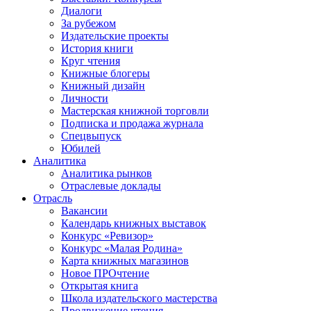
Диалоги
За рубежом
Издательские проекты
История книги
Круг чтения
Книжные блогеры
Книжный дизайн
Личности
Мастерская книжной торговли
Подписка и продажа журнала
Спецвыпуск
Юбилей
Аналитика
Аналитика рынков
Отраслевые доклады
Отрасль
Вакансии
Календарь книжных выставок
Конкурс «Ревизор»
Конкурс «Малая Родина»
Карта книжных магазинов
Новое ПРОчтение
Открытая книга
Школа издательского мастерства
Продвижение чтения