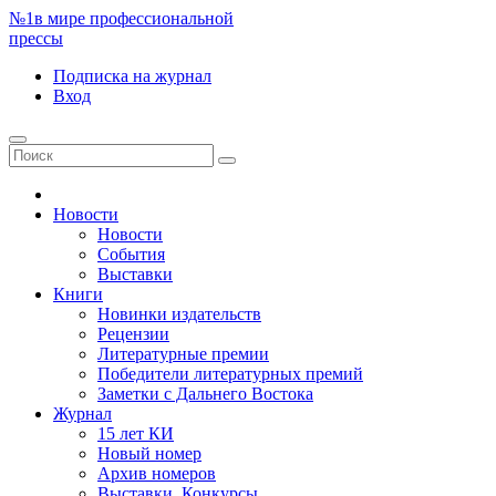
№1
в мире профессиональной
прессы
Подписка
на журнал
Вход
Новости
Новости
События
Выставки
Книги
Новинки издательств
Рецензии
Литературные премии
Победители литературных премий
Заметки с Дальнего Востока
Журнал
15 лет КИ
Новый номер
Архив номеров
Выставки. Конкурсы