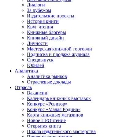
Диалоги
За рубежом
Издательские проекты
История книги
Круг чтения
Книжные блогеры
Книжный дизайн
Личности
Мастерская книжной торговли
Подписка и продажа журнала
Спецвыпуск
Юбилей
Аналитика
Аналитика рынков
Отраслевые доклады
Отрасль
Вакансии
Календарь книжных выставок
Конкурс «Ревизор»
Конкурс «Малая Родина»
Карта книжных магазинов
Новое ПРОчтение
Открытая книга
Школа издательского мастерства
Продвижение чтения