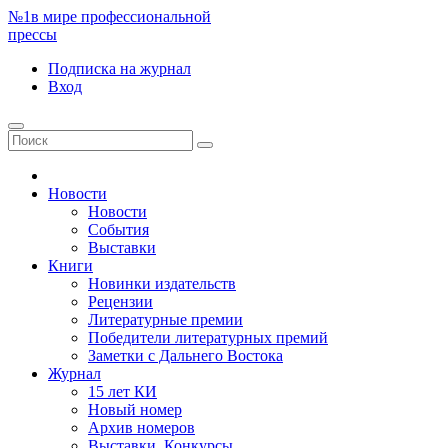
№1
в мире профессиональной
прессы
Подписка
на журнал
Вход
Новости
Новости
События
Выставки
Книги
Новинки издательств
Рецензии
Литературные премии
Победители литературных премий
Заметки с Дальнего Востока
Журнал
15 лет КИ
Новый номер
Архив номеров
Выставки. Конкурсы