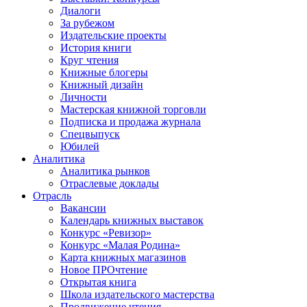
Диалоги
За рубежом
Издательские проекты
История книги
Круг чтения
Книжные блогеры
Книжный дизайн
Личности
Мастерская книжной торговли
Подписка и продажа журнала
Спецвыпуск
Юбилей
Аналитика
Аналитика рынков
Отраслевые доклады
Отрасль
Вакансии
Календарь книжных выставок
Конкурс «Ревизор»
Конкурс «Малая Родина»
Карта книжных магазинов
Новое ПРОчтение
Открытая книга
Школа издательского мастерства
Продвижение чтения