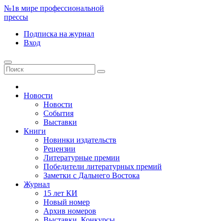
№1
в мире профессиональной
прессы
Подписка
на журнал
Вход
Новости
Новости
События
Выставки
Книги
Новинки издательств
Рецензии
Литературные премии
Победители литературных премий
Заметки с Дальнего Востока
Журнал
15 лет КИ
Новый номер
Архив номеров
Выставки. Конкурсы