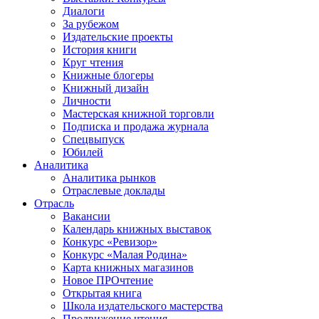
Диалоги
За рубежом
Издательские проекты
История книги
Круг чтения
Книжные блогеры
Книжный дизайн
Личности
Мастерская книжной торговли
Подписка и продажа журнала
Спецвыпуск
Юбилей
Аналитика
Аналитика рынков
Отраслевые доклады
Отрасль
Вакансии
Календарь книжных выставок
Конкурс «Ревизор»
Конкурс «Малая Родина»
Карта книжных магазинов
Новое ПРОчтение
Открытая книга
Школа издательского мастерства
Продвижение чтения