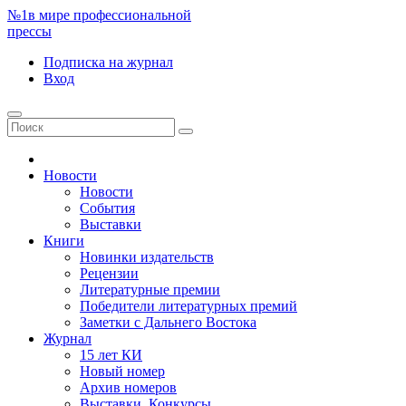
№1
в мире профессиональной
прессы
Подписка
на журнал
Вход
Новости
Новости
События
Выставки
Книги
Новинки издательств
Рецензии
Литературные премии
Победители литературных премий
Заметки с Дальнего Востока
Журнал
15 лет КИ
Новый номер
Архив номеров
Выставки. Конкурсы