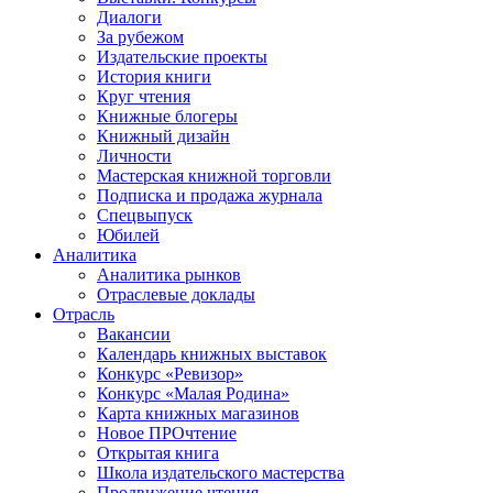
Диалоги
За рубежом
Издательские проекты
История книги
Круг чтения
Книжные блогеры
Книжный дизайн
Личности
Мастерская книжной торговли
Подписка и продажа журнала
Спецвыпуск
Юбилей
Аналитика
Аналитика рынков
Отраслевые доклады
Отрасль
Вакансии
Календарь книжных выставок
Конкурс «Ревизор»
Конкурс «Малая Родина»
Карта книжных магазинов
Новое ПРОчтение
Открытая книга
Школа издательского мастерства
Продвижение чтения