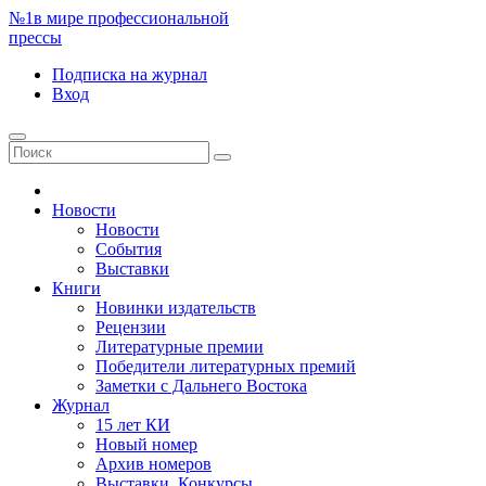
№1
в мире профессиональной
прессы
Подписка
на журнал
Вход
Новости
Новости
События
Выставки
Книги
Новинки издательств
Рецензии
Литературные премии
Победители литературных премий
Заметки с Дальнего Востока
Журнал
15 лет КИ
Новый номер
Архив номеров
Выставки. Конкурсы