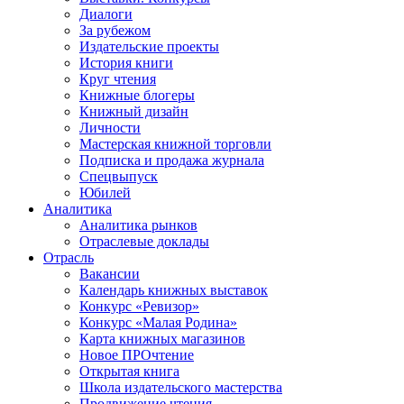
Диалоги
За рубежом
Издательские проекты
История книги
Круг чтения
Книжные блогеры
Книжный дизайн
Личности
Мастерская книжной торговли
Подписка и продажа журнала
Спецвыпуск
Юбилей
Аналитика
Аналитика рынков
Отраслевые доклады
Отрасль
Вакансии
Календарь книжных выставок
Конкурс «Ревизор»
Конкурс «Малая Родина»
Карта книжных магазинов
Новое ПРОчтение
Открытая книга
Школа издательского мастерства
Продвижение чтения