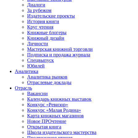
Диалоги
За рубежом
Издательские проекты
История книги
Круг чтения
Книжные блогеры
Книжный дизайн
Личности
Мастерская книжной торговли
Подписка и продажа журнала
Спецвыпуск
Юбилей
Аналитика
Аналитика рынков
Отраслевые доклады
Отрасль
Вакансии
Календарь книжных выставок
Конкурс «Ревизор»
Конкурс «Малая Родина»
Карта книжных магазинов
Новое ПРОчтение
Открытая книга
Школа издательского мастерства
Продвижение чтения