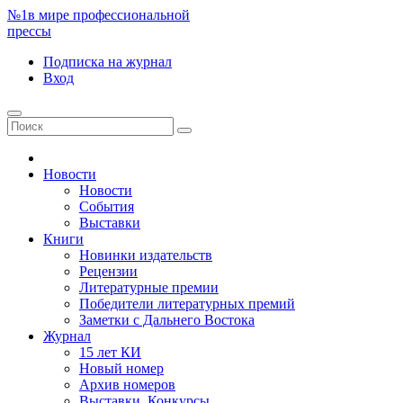
№1
в мире профессиональной
прессы
Подписка
на журнал
Вход
Новости
Новости
События
Выставки
Книги
Новинки издательств
Рецензии
Литературные премии
Победители литературных премий
Заметки с Дальнего Востока
Журнал
15 лет КИ
Новый номер
Архив номеров
Выставки. Конкурсы