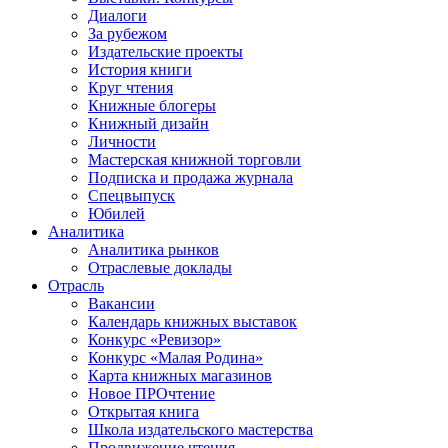
Диалоги
За рубежом
Издательские проекты
История книги
Круг чтения
Книжные блогеры
Книжный дизайн
Личности
Мастерская книжной торговли
Подписка и продажа журнала
Спецвыпуск
Юбилей
Аналитика
Аналитика рынков
Отраслевые доклады
Отрасль
Вакансии
Календарь книжных выставок
Конкурс «Ревизор»
Конкурс «Малая Родина»
Карта книжных магазинов
Новое ПРОчтение
Открытая книга
Школа издательского мастерства
Продвижение чтения