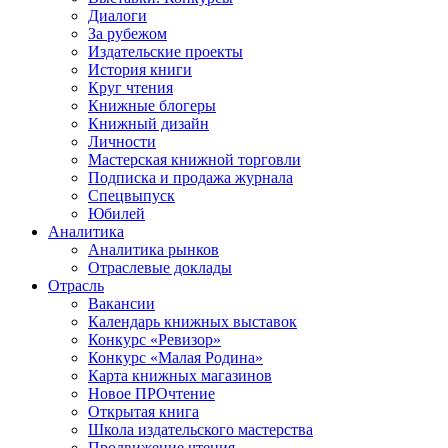
Диалоги
За рубежом
Издательские проекты
История книги
Круг чтения
Книжные блогеры
Книжный дизайн
Личности
Мастерская книжной торговли
Подписка и продажа журнала
Спецвыпуск
Юбилей
Аналитика
Аналитика рынков
Отраслевые доклады
Отрасль
Вакансии
Календарь книжных выставок
Конкурс «Ревизор»
Конкурс «Малая Родина»
Карта книжных магазинов
Новое ПРОчтение
Открытая книга
Школа издательского мастерства
Продвижение чтения