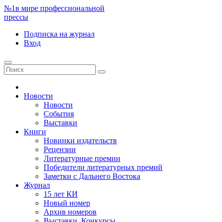
№1
в мире профессиональной
прессы
Подписка
на журнал
Вход
Новости
Новости
События
Выставки
Книги
Новинки издательств
Рецензии
Литературные премии
Победители литературных премий
Заметки с Дальнего Востока
Журнал
15 лет КИ
Новый номер
Архив номеров
Выставки. Конкурсы