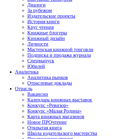
Диалоги
За рубежом
Издательские проекты
История книги
Круг чтения
Книжные блогеры
Книжный дизайн
Личности
Мастерская книжной торговли
Подписка и продажа журнала
Спецвыпуск
Юбилей
Аналитика
Аналитика рынков
Отраслевые доклады
Отрасль
Вакансии
Календарь книжных выставок
Конкурс «Ревизор»
Конкурс «Малая Родина»
Карта книжных магазинов
Новое ПРОчтение
Открытая книга
Школа издательского мастерства
Продвижение чтения