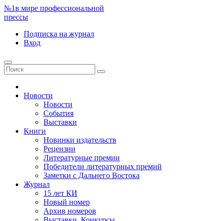
№1
в мире профессиональной
прессы
Подписка
на журнал
Вход
Новости
Новости
События
Выставки
Книги
Новинки издательств
Рецензии
Литературные премии
Победители литературных премий
Заметки с Дальнего Востока
Журнал
15 лет КИ
Новый номер
Архив номеров
Выставки. Конкурсы