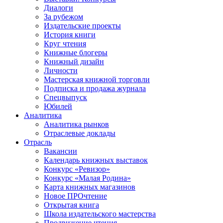
Диалоги
За рубежом
Издательские проекты
История книги
Круг чтения
Книжные блогеры
Книжный дизайн
Личности
Мастерская книжной торговли
Подписка и продажа журнала
Спецвыпуск
Юбилей
Аналитика
Аналитика рынков
Отраслевые доклады
Отрасль
Вакансии
Календарь книжных выставок
Конкурс «Ревизор»
Конкурс «Малая Родина»
Карта книжных магазинов
Новое ПРОчтение
Открытая книга
Школа издательского мастерства
Продвижение чтения