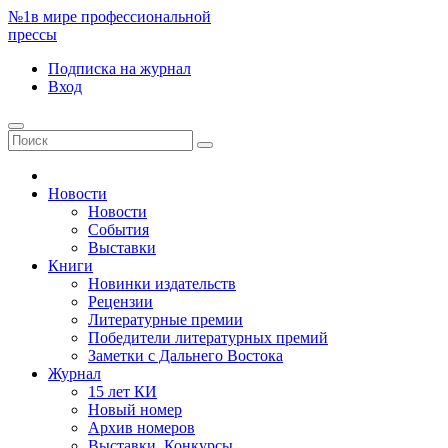
№1
в мире профессиональной
прессы
Подписка
на журнал
Вход
Новости
Новости
События
Выставки
Книги
Новинки издательств
Рецензии
Литературные премии
Победители литературных премий
Заметки с Дальнего Востока
Журнал
15 лет КИ
Новый номер
Архив номеров
Выставки. Конкурсы