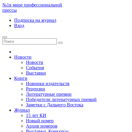
№1
в мире профессиональной
прессы
Подписка
на журнал
Вход
Новости
Новости
События
Выставки
Книги
Новинки издательств
Рецензии
Литературные премии
Победители литературных премий
Заметки с Дальнего Востока
Журнал
15 лет КИ
Новый номер
Архив номеров
Выставки. Конкурсы