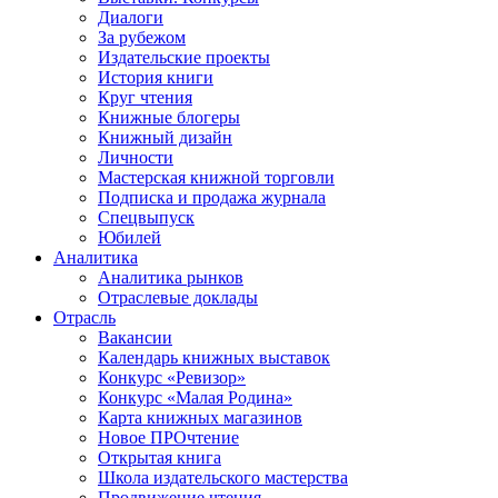
Диалоги
За рубежом
Издательские проекты
История книги
Круг чтения
Книжные блогеры
Книжный дизайн
Личности
Мастерская книжной торговли
Подписка и продажа журнала
Спецвыпуск
Юбилей
Аналитика
Аналитика рынков
Отраслевые доклады
Отрасль
Вакансии
Календарь книжных выставок
Конкурс «Ревизор»
Конкурс «Малая Родина»
Карта книжных магазинов
Новое ПРОчтение
Открытая книга
Школа издательского мастерства
Продвижение чтения