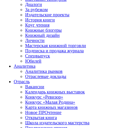
Диалоги
За рубежом
Издательские проекты
История книги
Круг чтения
Книжные блогеры
Книжный дизайн
Личности
Мастерская книжной торговли
Подписка и продажа журнала
Спецвыпуск
Юбилей
Аналитика
Аналитика рынков
Отраслевые доклады
Отрасль
Вакансии
Календарь книжных выставок
Конкурс «Ревизор»
Конкурс «Малая Родина»
Карта книжных магазинов
Новое ПРОчтение
Открытая книга
Школа издательского мастерства
Продвижение чтения