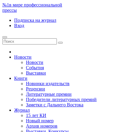
№1
в мире профессиональной
прессы
Подписка
на журнал
Вход
Новости
Новости
События
Выставки
Книги
Новинки издательств
Рецензии
Литературные премии
Победители литературных премий
Заметки с Дальнего Востока
Журнал
15 лет КИ
Новый номер
Архив номеров
Выставки. Конкурсы