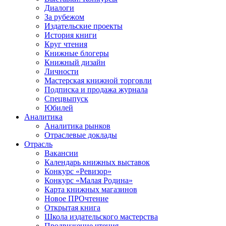
Диалоги
За рубежом
Издательские проекты
История книги
Круг чтения
Книжные блогеры
Книжный дизайн
Личности
Мастерская книжной торговли
Подписка и продажа журнала
Спецвыпуск
Юбилей
Аналитика
Аналитика рынков
Отраслевые доклады
Отрасль
Вакансии
Календарь книжных выставок
Конкурс «Ревизор»
Конкурс «Малая Родина»
Карта книжных магазинов
Новое ПРОчтение
Открытая книга
Школа издательского мастерства
Продвижение чтения