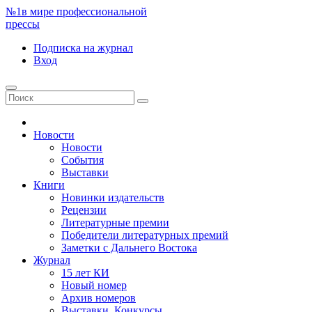
№1
в мире профессиональной
прессы
Подписка
на журнал
Вход
Новости
Новости
События
Выставки
Книги
Новинки издательств
Рецензии
Литературные премии
Победители литературных премий
Заметки с Дальнего Востока
Журнал
15 лет КИ
Новый номер
Архив номеров
Выставки. Конкурсы