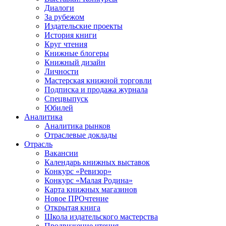
Диалоги
За рубежом
Издательские проекты
История книги
Круг чтения
Книжные блогеры
Книжный дизайн
Личности
Мастерская книжной торговли
Подписка и продажа журнала
Спецвыпуск
Юбилей
Аналитика
Аналитика рынков
Отраслевые доклады
Отрасль
Вакансии
Календарь книжных выставок
Конкурс «Ревизор»
Конкурс «Малая Родина»
Карта книжных магазинов
Новое ПРОчтение
Открытая книга
Школа издательского мастерства
Продвижение чтения