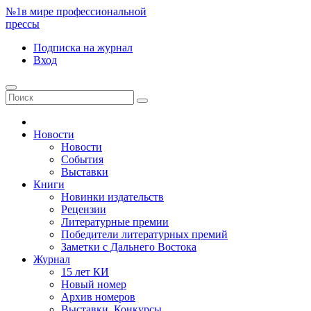
№1
в мире профессиональной
прессы
Подписка
на журнал
Вход
Новости
Новости
События
Выставки
Книги
Новинки издательств
Рецензии
Литературные премии
Победители литературных премий
Заметки с Дальнего Востока
Журнал
15 лет КИ
Новый номер
Архив номеров
Выставки. Конкурсы