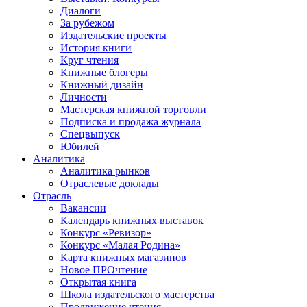
Диалоги
За рубежом
Издательские проекты
История книги
Круг чтения
Книжные блогеры
Книжный дизайн
Личности
Мастерская книжной торговли
Подписка и продажа журнала
Спецвыпуск
Юбилей
Аналитика
Аналитика рынков
Отраслевые доклады
Отрасль
Вакансии
Календарь книжных выставок
Конкурс «Ревизор»
Конкурс «Малая Родина»
Карта книжных магазинов
Новое ПРОчтение
Открытая книга
Школа издательского мастерства
Продвижение чтения