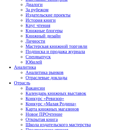
Диалоги
За рубежом
Издательские проекты
История книги
Круг чтения
Книжные блогеры
Книжный дизайн
Личности
Мастерская книжной торговли
Подписка и продажа журнала
Спецвыпуск
Юбилей
Аналитика
Аналитика рынков
Отраслевые доклады
Отрасль
Вакансии
Календарь книжных выставок
Конкурс «Ревизор»
Конкурс «Малая Родина»
Карта книжных магазинов
Новое ПРОчтение
Открытая книга
Школа издательского мастерства
Продвижение чтения