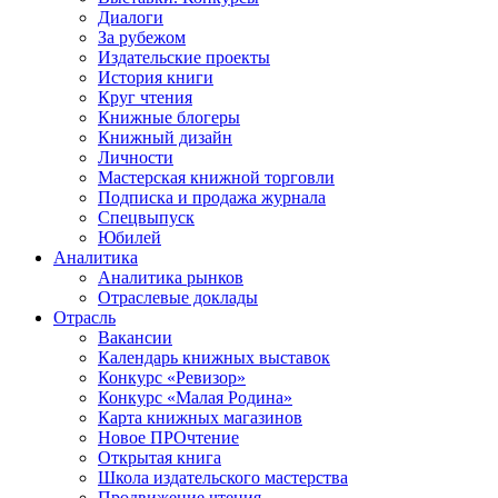
Диалоги
За рубежом
Издательские проекты
История книги
Круг чтения
Книжные блогеры
Книжный дизайн
Личности
Мастерская книжной торговли
Подписка и продажа журнала
Спецвыпуск
Юбилей
Аналитика
Аналитика рынков
Отраслевые доклады
Отрасль
Вакансии
Календарь книжных выставок
Конкурс «Ревизор»
Конкурс «Малая Родина»
Карта книжных магазинов
Новое ПРОчтение
Открытая книга
Школа издательского мастерства
Продвижение чтения