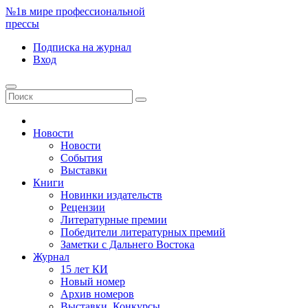
№1
в мире профессиональной
прессы
Подписка
на журнал
Вход
Новости
Новости
События
Выставки
Книги
Новинки издательств
Рецензии
Литературные премии
Победители литературных премий
Заметки с Дальнего Востока
Журнал
15 лет КИ
Новый номер
Архив номеров
Выставки. Конкурсы