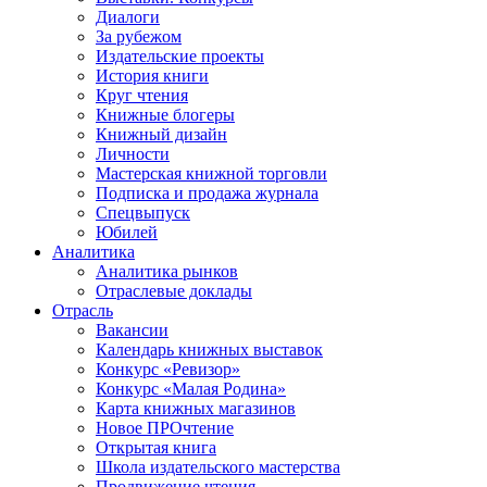
Диалоги
За рубежом
Издательские проекты
История книги
Круг чтения
Книжные блогеры
Книжный дизайн
Личности
Мастерская книжной торговли
Подписка и продажа журнала
Спецвыпуск
Юбилей
Аналитика
Аналитика рынков
Отраслевые доклады
Отрасль
Вакансии
Календарь книжных выставок
Конкурс «Ревизор»
Конкурс «Малая Родина»
Карта книжных магазинов
Новое ПРОчтение
Открытая книга
Школа издательского мастерства
Продвижение чтения