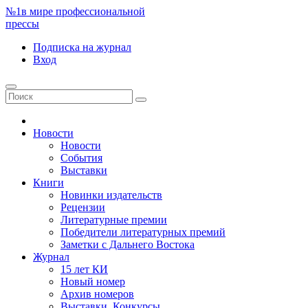
№1
в мире профессиональной
прессы
Подписка
на журнал
Вход
Новости
Новости
События
Выставки
Книги
Новинки издательств
Рецензии
Литературные премии
Победители литературных премий
Заметки с Дальнего Востока
Журнал
15 лет КИ
Новый номер
Архив номеров
Выставки. Конкурсы