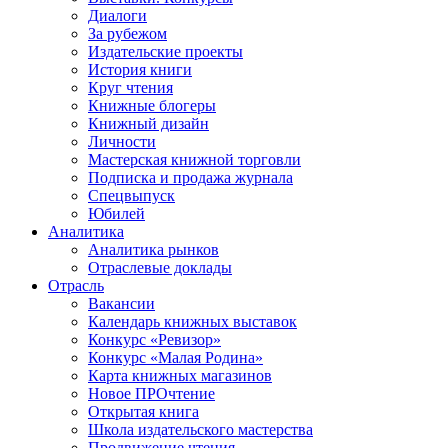
Диалоги
За рубежом
Издательские проекты
История книги
Круг чтения
Книжные блогеры
Книжный дизайн
Личности
Мастерская книжной торговли
Подписка и продажа журнала
Спецвыпуск
Юбилей
Аналитика
Аналитика рынков
Отраслевые доклады
Отрасль
Вакансии
Календарь книжных выставок
Конкурс «Ревизор»
Конкурс «Малая Родина»
Карта книжных магазинов
Новое ПРОчтение
Открытая книга
Школа издательского мастерства
Продвижение чтения