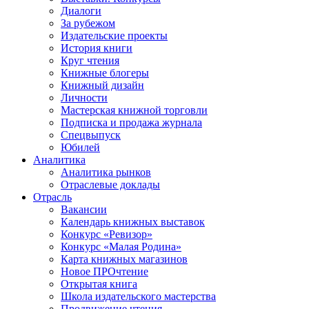
Диалоги
За рубежом
Издательские проекты
История книги
Круг чтения
Книжные блогеры
Книжный дизайн
Личности
Мастерская книжной торговли
Подписка и продажа журнала
Спецвыпуск
Юбилей
Аналитика
Аналитика рынков
Отраслевые доклады
Отрасль
Вакансии
Календарь книжных выставок
Конкурс «Ревизор»
Конкурс «Малая Родина»
Карта книжных магазинов
Новое ПРОчтение
Открытая книга
Школа издательского мастерства
Продвижение чтения