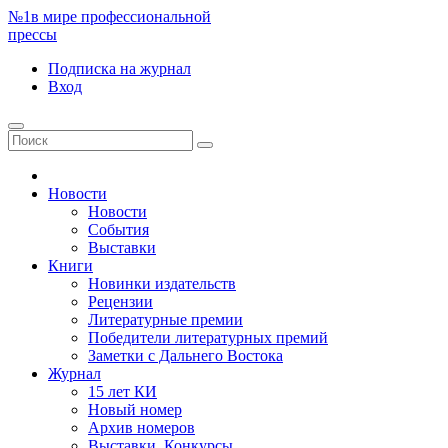
№1
в мире профессиональной
прессы
Подписка
на журнал
Вход
Новости
Новости
События
Выставки
Книги
Новинки издательств
Рецензии
Литературные премии
Победители литературных премий
Заметки с Дальнего Востока
Журнал
15 лет КИ
Новый номер
Архив номеров
Выставки. Конкурсы