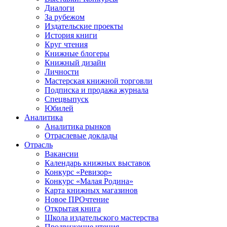
Диалоги
За рубежом
Издательские проекты
История книги
Круг чтения
Книжные блогеры
Книжный дизайн
Личности
Мастерская книжной торговли
Подписка и продажа журнала
Спецвыпуск
Юбилей
Аналитика
Аналитика рынков
Отраслевые доклады
Отрасль
Вакансии
Календарь книжных выставок
Конкурс «Ревизор»
Конкурс «Малая Родина»
Карта книжных магазинов
Новое ПРОчтение
Открытая книга
Школа издательского мастерства
Продвижение чтения