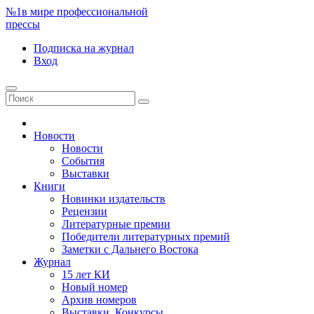
№1
в мире профессиональной
прессы
Подписка
на журнал
Вход
Новости
Новости
События
Выставки
Книги
Новинки издательств
Рецензии
Литературные премии
Победители литературных премий
Заметки с Дальнего Востока
Журнал
15 лет КИ
Новый номер
Архив номеров
Выставки. Конкурсы