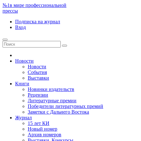
№1
в мире профессиональной
прессы
Подписка
на журнал
Вход
Новости
Новости
События
Выставки
Книги
Новинки издательств
Рецензии
Литературные премии
Победители литературных премий
Заметки с Дальнего Востока
Журнал
15 лет КИ
Новый номер
Архив номеров
Выставки. Конкурсы