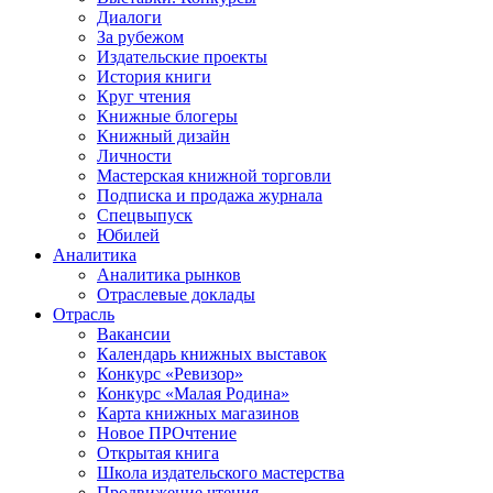
Диалоги
За рубежом
Издательские проекты
История книги
Круг чтения
Книжные блогеры
Книжный дизайн
Личности
Мастерская книжной торговли
Подписка и продажа журнала
Спецвыпуск
Юбилей
Аналитика
Аналитика рынков
Отраслевые доклады
Отрасль
Вакансии
Календарь книжных выставок
Конкурс «Ревизор»
Конкурс «Малая Родина»
Карта книжных магазинов
Новое ПРОчтение
Открытая книга
Школа издательского мастерства
Продвижение чтения