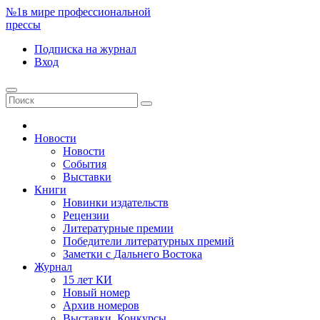
№1
в мире профессиональной
прессы
Подписка
на журнал
Вход
Новости
Новости
События
Выставки
Книги
Новинки издательств
Рецензии
Литературные премии
Победители литературных премий
Заметки с Дальнего Востока
Журнал
15 лет КИ
Новый номер
Архив номеров
Выставки. Конкурсы