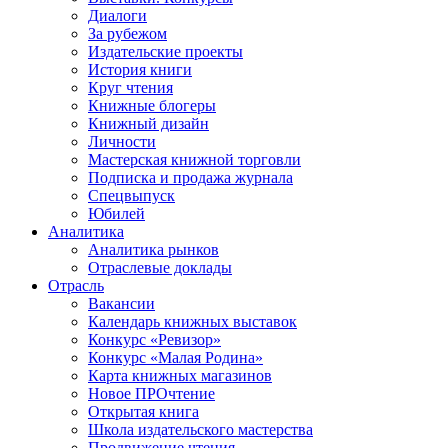
Диалоги
За рубежом
Издательские проекты
История книги
Круг чтения
Книжные блогеры
Книжный дизайн
Личности
Мастерская книжной торговли
Подписка и продажа журнала
Спецвыпуск
Юбилей
Аналитика
Аналитика рынков
Отраслевые доклады
Отрасль
Вакансии
Календарь книжных выставок
Конкурс «Ревизор»
Конкурс «Малая Родина»
Карта книжных магазинов
Новое ПРОчтение
Открытая книга
Школа издательского мастерства
Продвижение чтения