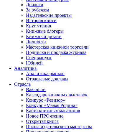
Диалоги
За рубежом
Издательские проекты
История книги
Круг чтения
Книжные блогеры
Книжный дизайн
Личности
Мастерская книжной торговли
Подписка и продажа журнала
Спецвыпуск
Юбилей
Аналитика
Аналитика рынков
Отраслевые доклады
Отрасль
Вакансии
Календарь книжных выставок
Конкурс «Ревизор»
Конкурс «Малая Родина»
Карта книжных магазинов
Новое ПРОчтение
Открытая книга
Школа издательского мастерства
Продвижение чтения