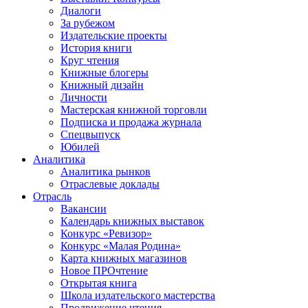
Диалоги
За рубежом
Издательские проекты
История книги
Круг чтения
Книжные блогеры
Книжный дизайн
Личности
Мастерская книжной торговли
Подписка и продажа журнала
Спецвыпуск
Юбилей
Аналитика
Аналитика рынков
Отраслевые доклады
Отрасль
Вакансии
Календарь книжных выставок
Конкурс «Ревизор»
Конкурс «Малая Родина»
Карта книжных магазинов
Новое ПРОчтение
Открытая книга
Школа издательского мастерства
Продвижение чтения