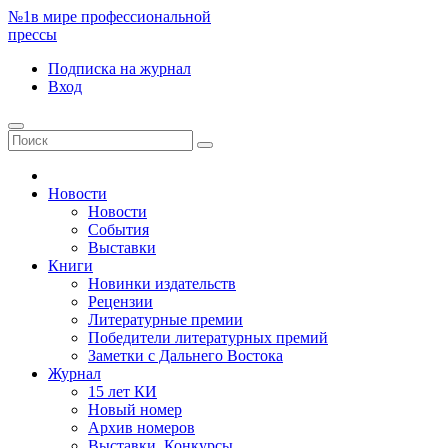
№1
в мире профессиональной
прессы
Подписка
на журнал
Вход
Новости
Новости
События
Выставки
Книги
Новинки издательств
Рецензии
Литературные премии
Победители литературных премий
Заметки с Дальнего Востока
Журнал
15 лет КИ
Новый номер
Архив номеров
Выставки. Конкурсы