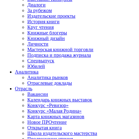
Диалоги
За рубежом
Издательские проекты
История книги
Круг чтения
Книжные блогеры
Книжный дизайн
Личности
Мастерская книжной торговли
Подписка и продажа журнала
Спецвыпуск
Юбилей
Аналитика
Аналитика рынков
Отраслевые доклады
Отрасль
Вакансии
Календарь книжных выставок
Конкурс «Ревизор»
Конкурс «Малая Родина»
Карта книжных магазинов
Новое ПРОчтение
Открытая книга
Школа издательского мастерства
Продвижение чтения