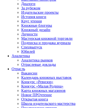
Диалоги
За рубежом
Издательские проекты
История книги
Круг чтения
Книжные блогеры
Книжный дизайн
Личности
Мастерская книжной торговли
Подписка и продажа журнала
Спецвыпуск
Юбилей
Аналитика
Аналитика рынков
Отраслевые доклады
Отрасль
Вакансии
Календарь книжных выставок
Конкурс «Ревизор»
Конкурс «Малая Родина»
Карта книжных магазинов
Новое ПРОчтение
Открытая книга
Школа издательского мастерства
Продвижение чтения