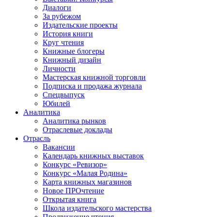
Диалоги
За рубежом
Издательские проекты
История книги
Круг чтения
Книжные блогеры
Книжный дизайн
Личности
Мастерская книжной торговли
Подписка и продажа журнала
Спецвыпуск
Юбилей
Аналитика
Аналитика рынков
Отраслевые доклады
Отрасль
Вакансии
Календарь книжных выставок
Конкурс «Ревизор»
Конкурс «Малая Родина»
Карта книжных магазинов
Новое ПРОчтение
Открытая книга
Школа издательского мастерства
Продвижение чтения