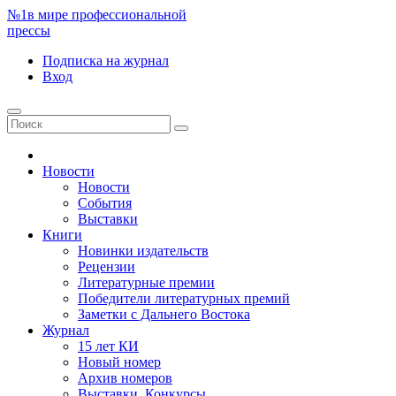
№1
в мире профессиональной
прессы
Подписка
на журнал
Вход
Новости
Новости
События
Выставки
Книги
Новинки издательств
Рецензии
Литературные премии
Победители литературных премий
Заметки с Дальнего Востока
Журнал
15 лет КИ
Новый номер
Архив номеров
Выставки. Конкурсы