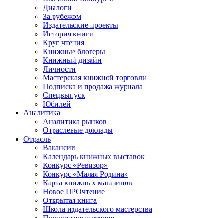
Диалоги
За рубежом
Издательские проекты
История книги
Круг чтения
Книжные блогеры
Книжный дизайн
Личности
Мастерская книжной торговли
Подписка и продажа журнала
Спецвыпуск
Юбилей
Аналитика
Аналитика рынков
Отраслевые доклады
Отрасль
Вакансии
Календарь книжных выставок
Конкурс «Ревизор»
Конкурс «Малая Родина»
Карта книжных магазинов
Новое ПРОчтение
Открытая книга
Школа издательского мастерства
Продвижение чтения