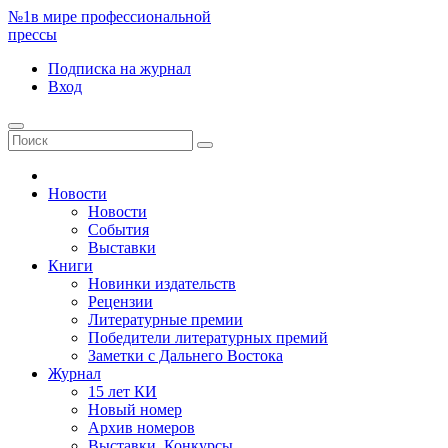
№1
в мире профессиональной
прессы
Подписка
на журнал
Вход
Новости
Новости
События
Выставки
Книги
Новинки издательств
Рецензии
Литературные премии
Победители литературных премий
Заметки с Дальнего Востока
Журнал
15 лет КИ
Новый номер
Архив номеров
Выставки. Конкурсы