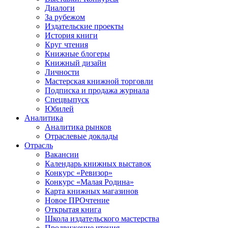
Диалоги
За рубежом
Издательские проекты
История книги
Круг чтения
Книжные блогеры
Книжный дизайн
Личности
Мастерская книжной торговли
Подписка и продажа журнала
Спецвыпуск
Юбилей
Аналитика
Аналитика рынков
Отраслевые доклады
Отрасль
Вакансии
Календарь книжных выставок
Конкурс «Ревизор»
Конкурс «Малая Родина»
Карта книжных магазинов
Новое ПРОчтение
Открытая книга
Школа издательского мастерства
Продвижение чтения