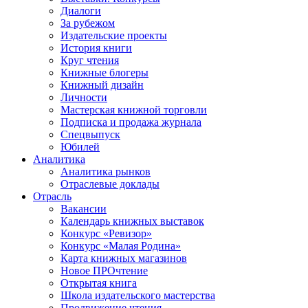
Диалоги
За рубежом
Издательские проекты
История книги
Круг чтения
Книжные блогеры
Книжный дизайн
Личности
Мастерская книжной торговли
Подписка и продажа журнала
Спецвыпуск
Юбилей
Аналитика
Аналитика рынков
Отраслевые доклады
Отрасль
Вакансии
Календарь книжных выставок
Конкурс «Ревизор»
Конкурс «Малая Родина»
Карта книжных магазинов
Новое ПРОчтение
Открытая книга
Школа издательского мастерства
Продвижение чтения