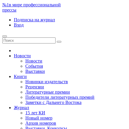
№1
в мире профессиональной
прессы
Подписка
на журнал
Вход
Новости
Новости
События
Выставки
Книги
Новинки издательств
Рецензии
Литературные премии
Победители литературных премий
Заметки с Дальнего Востока
Журнал
15 лет КИ
Новый номер
Архив номеров
Выставки. Конкурсы